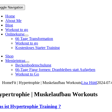
oggle Navigation
Home
About Me
Blog
Workout to go
Onlinekurse
66 Tage Transformation
Workout to go
Kostenloses Starter Training
Shop
Menüeintrag
Beckenbodenschulung
66-Tage Figur formen: Dranbleiben statt Aufgeben
Workout to Go
HomeFit | Hypertrophie | Muskelaufbau Workouts
Lisa Hüttl
2024-07-
ypertrophie | Muskelaufbau Workouts
s ist Hypertrophie Training ?