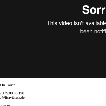
t In Touch
9 175 80 80 190
fo@lisavitness.de
llow us