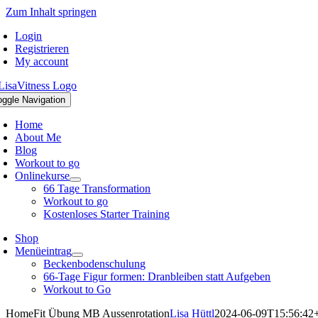
Zum Inhalt springen
Login
Registrieren
My account
oggle Navigation
Home
About Me
Blog
Workout to go
Onlinekurse
66 Tage Transformation
Workout to go
Kostenloses Starter Training
Shop
Menüeintrag
Beckenbodenschulung
66-Tage Figur formen: Dranbleiben statt Aufgeben
Workout to Go
HomeFit Übung MB Aussenrotation
Lisa Hüttl
2024-06-09T15:56:42